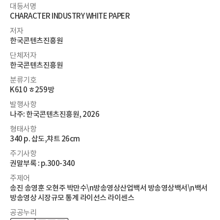
대등서명
CHARACTER INDUSTRY WHITE PAPER
저자
한국콘텐츠진흥원
단체저자
한국콘텐츠진흥원
분류기호
K610 ㅎ259방
발행사항
나주: 한국콘텐츠진흥원, 2026
형태사항
340 p. 삽도,챠트 26cm
주기사항
권말부록 : p.300-340
주제어
송진 송영훈 오현주 박만수\n방송영상산업백서 방송영상백서\n백서
방송영상 시장규모 통계 라이선스 라이센스
공공누리