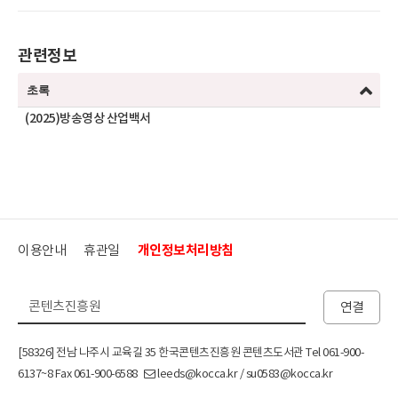
관련정보
초록
(2025)방송영상 산업백서
이용안내
휴관일
개인정보처리방침
연결
[58326] 전남 나주시 교육길 35 한국콘텐츠진흥원 콘텐츠도서관 Tel 061-900-
6137~8 Fax 061-900-6588
leeds@kocca.kr / su0583@kocca.kr