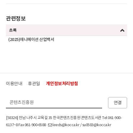
관련정보
초록
(2025)애니메이션 산업백서
이용안내
휴관일
개인정보처리방침
연결
[58326] 전남 나주시 교육길 35 한국콘텐츠진흥원 콘텐츠도서관 Tel 061-900-
6137~8 Fax 061-900-6588
leeds@kocca.kr / su0583@kocca.kr