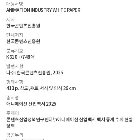
대등서명
ANIMATION INDUSTRY WHITE PAPER
저자
한국콘텐츠진흥원
단체저자
한국콘텐츠진흥원
분류기호
K610 ㅁ748애
발행사항
나주: 한국콘텐츠진흥원, 2025
형태사항
413 p. 삽도,챠트,서식 및 양식 26 cm
총서명
애니메이션 산업백서 2025
주제어
콘텐츠산업정책연구센터\n애니메이션 산업백서 백서 통계 수치 현황
정책
공공누리