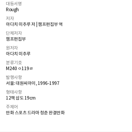
대등서명
Rough
저자
아다치 미추루 저 | 챔프편집부 역
단체저자
챔프편집부
원저자
아다치 미추루
분류기호
M240 ㅇ119ㄹ
발행사항
서울: 대원씨아이, 1996-1997
형태사항
12책 삽도 19cm
주제어
만화 스포츠 드라마 청춘 완결만화