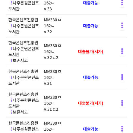
나주본원콘텐츠
162ㄴ
대출가능
도서관
v.33
한국콘텐츠진흥원
MM330 ㅁ
나주본원콘텐츠
162ㄴ
대출가능
도서관
v.32
한국콘텐츠진흥원
MM330 ㅁ
나주본원콘텐츠
162ㄴ
대출불가(서가)
도서관
v.32 c.2
보존서고
한국콘텐츠진흥원
MM330 ㅁ
나주본원콘텐츠
162ㄴ
대출가능
도서관
v.31
한국콘텐츠진흥원
MM330 ㅁ
나주본원콘텐츠
162ㄴ
대출불가(서가)
도서관
v.31 c.2
보존서고
한국콘텐츠진흥원
MM330 ㅁ
나주본원콘텐츠
162ㄴ
대출가능