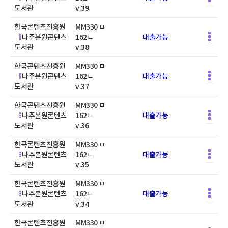
도서관
v.39
한국콘텐츠진흥원
MM330 ㅁ
나주본원콘텐츠
162ㄴ
대출가능
도서관
v.38
한국콘텐츠진흥원
MM330 ㅁ
나주본원콘텐츠
162ㄴ
대출가능
도서관
v.37
한국콘텐츠진흥원
MM330 ㅁ
나주본원콘텐츠
162ㄴ
대출가능
도서관
v.36
한국콘텐츠진흥원
MM330 ㅁ
나주본원콘텐츠
162ㄴ
대출가능
도서관
v.35
한국콘텐츠진흥원
MM330 ㅁ
나주본원콘텐츠
162ㄴ
대출가능
도서관
v.34
한국콘텐츠진흥원
MM330 ㅁ