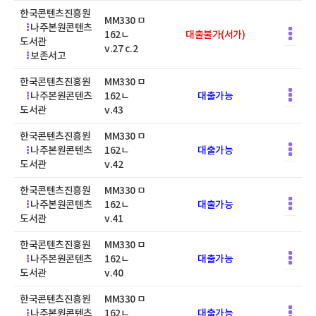
한국콘텐츠진흥원
MM330 ㅁ
나주본원콘텐츠
162ㄴ
대출불가(서가)
도서관
v.27 c.2
보존서고
한국콘텐츠진흥원
MM330 ㅁ
나주본원콘텐츠
162ㄴ
대출가능
도서관
v.43
한국콘텐츠진흥원
MM330 ㅁ
나주본원콘텐츠
162ㄴ
대출가능
도서관
v.42
한국콘텐츠진흥원
MM330 ㅁ
나주본원콘텐츠
162ㄴ
대출가능
도서관
v.41
한국콘텐츠진흥원
MM330 ㅁ
나주본원콘텐츠
162ㄴ
대출가능
도서관
v.40
한국콘텐츠진흥원
MM330 ㅁ
나주본원콘텐츠
162ㄴ
대출가능