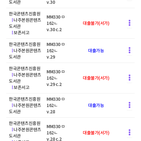
도서관
v.30
한국콘텐츠진흥원
MM330 ㅁ
나주본원콘텐츠
162ㄴ
대출불가(서가)
도서관
v.30 c.2
보존서고
한국콘텐츠진흥원
MM330 ㅁ
나주본원콘텐츠
162ㄴ
대출가능
도서관
v.29
한국콘텐츠진흥원
MM330 ㅁ
나주본원콘텐츠
162ㄴ
대출불가(서가)
도서관
v.29 c.2
보존서고
한국콘텐츠진흥원
MM330 ㅁ
나주본원콘텐츠
162ㄴ
대출가능
도서관
v.28
한국콘텐츠진흥원
MM330 ㅁ
나주본원콘텐츠
162ㄴ
대출불가(서가)
도서관
v.28 c.2