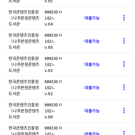
도서관
v.65
한국콘텐츠진흥원
MM330 ㅁ
나주본원콘텐츠
162ㄴ
대출가능
도서관
v.64
한국콘텐츠진흥원
MM330 ㅁ
나주본원콘텐츠
162ㄴ
대출가능
도서관
v.68
한국콘텐츠진흥원
MM330 ㅁ
나주본원콘텐츠
162ㄴ
대출가능
도서관
v.63
한국콘텐츠진흥원
MM330 ㅁ
나주본원콘텐츠
162ㄴ
대출가능
도서관
v.62
한국콘텐츠진흥원
MM330 ㅁ
나주본원콘텐츠
162ㄴ
대출가능
도서관
v.60
한국콘텐츠진흥원
MM330 ㅁ
나주본원콘텐츠
162ㄴ
대출가능