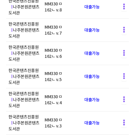
한국콘텐츠진흥원
MM330 ㅁ
나주본원콘텐츠
대출가능
162ㄴ v.8
도서관
한국콘텐츠진흥원
MM330 ㅁ
나주본원콘텐츠
대출가능
162ㄴ v.7
도서관
한국콘텐츠진흥원
MM330 ㅁ
나주본원콘텐츠
대출가능
162ㄴ v.6
도서관
한국콘텐츠진흥원
MM330 ㅁ
나주본원콘텐츠
대출가능
162ㄴ v.5
도서관
한국콘텐츠진흥원
MM330 ㅁ
나주본원콘텐츠
대출가능
162ㄴ v.4
도서관
한국콘텐츠진흥원
MM330 ㅁ
나주본원콘텐츠
대출가능
162ㄴ v.3
도서관