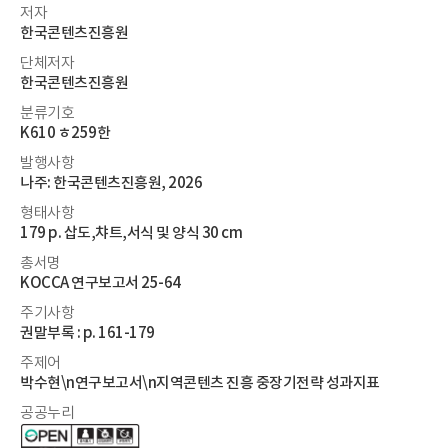
저자
한국콘텐츠진흥원
단체저자
한국콘텐츠진흥원
분류기호
K610 ㅎ259한
발행사항
나주: 한국콘텐츠진흥원, 2026
형태사항
179 p. 삽도,챠트,서식 및 양식 30 cm
총서명
KOCCA 연구보고서 25-64
주기사항
권말부록 : p. 161-179
주제어
박수현\n연구보고서\n지역콘텐츠 진흥 중장기전략 성과지표
공공누리