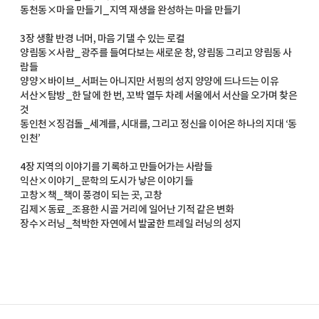
동천동×마을 만들기_지역 재생을 완성하는 마을 만들기
3장 생활 반경 너머, 마음 기댈 수 있는 로컬
양림동×사람_광주를 들여다보는 새로운 창, 양림동 그리고 양림동 사
람들
양양×바이브_서퍼는 아니지만 서핑의 성지 양양에 드나드는 이유
서산×탐방_한 달에 한 번, 꼬박 열두 차례 서울에서 서산을 오가며 찾은
것
동인천×징검돌_세계를, 시대를, 그리고 정신을 이어온 하나의 지대 ‘동
인천’
4장 지역의 이야기를 기록하고 만들어가는 사람들
익산×이야기_문학의 도시가 낳은 이야기들
고창×책_책이 풍경이 되는 곳, 고창
김제×동료_조용한 시골 거리에 일어난 기적 같은 변화
장수×러닝_척박한 자연에서 발굴한 트레일 러닝의 성지