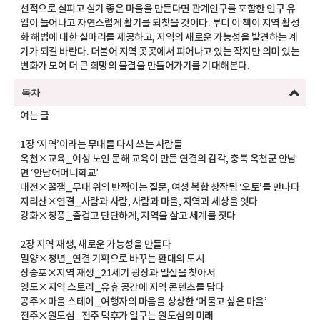
선적으로 살피고 살기 좋은 마을을 만든다면 관계인구를 포함한 인구 유
입이 늘어나고 자연스럽게 활기를 되찾을 것이다. 부디 이 책이 지역 활성
화 해법에 대한 실마리를 제공하고, 지역의 새로운 가능성을 발견하는 계
기가 되길 바란다. 더불어 지역 곳곳에서 피어나고 있는 작지만 의미 있는
변화가 모여 더 큰 희망의 물결을 만들어가기를 기대해본다.
목차
여는 글
1장 ‘지역’이라는 무대를 다시 쓰는 사람들
옥천×교육_여성 노인 문해 교육이 만든 연결의 감각, 충북 옥천군 안남
면 ‘안남어머니학교’
대전×꿀잼_무대 위의 반짝이는 질문, 여성 복합 창작팀 ‘오토’를 만나다
지리산×연결_사람과 사람, 사람과 마을, 지역과 세상을 잇다
강화×청풍_즐겁고 단단하게, 지역을 살고 세계를 짓다
2장 지역 재생, 새로운 가능성을 만들다
밀양×청년_연결 기획으로 바꾸는 환대의 도시
장승포×지역 재생_21세기 광장과 밀실을 찾아서
영도×지역 스토리_유휴 공간에 지역 콘텐츠를 담다
공주×마을 스테이_여행자의 마음을 상상한 ‘머물고 싶은 마을’
전주×원도심_전주 덕후가 일구는 원도심의 미래