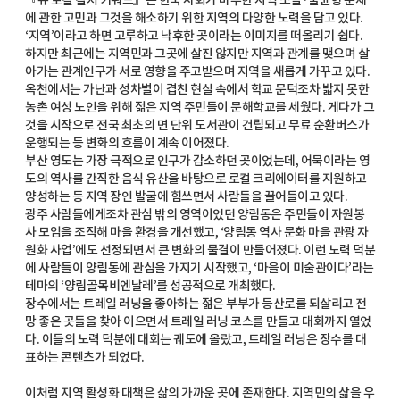
『뉴 로컬 컬처 키워드』는 한국 사회가 마주한 지역 소멸·불균형 문제
에 관한 고민과 그것을 해소하기 위한 지역의 다양한 노력을 담고 있다.
‘지역’이라고 하면 고루하고 낙후한 곳이라는 이미지를 떠올리기 쉽다.
하지만 최근에는 지역민과 그곳에 살진 않지만 지역과 관계를 맺으며 살
아가는 관계인구가 서로 영향을 주고받으며 지역을 새롭게 가꾸고 있다.
옥천에서는 가난과 성차별이 겹친 현실 속에서 학교 문턱조차 밟지 못한
농촌 여성 노인을 위해 젊은 지역 주민들이 문해학교를 세웠다. 게다가 그
것을 시작으로 전국 최초의 면 단위 도서관이 건립되고 무료 순환버스가
운행되는 등 변화의 흐름이 계속 이어졌다.
부산 영도는 가장 극적으로 인구가 감소하던 곳이었는데, 어묵이라는 영
도의 역사를 간직한 음식 유산을 바탕으로 로컬 크리에이터를 지원하고
양성하는 등 지역 장인 발굴에 힘쓰면서 사람들을 끌어들이고 있다.
광주 사람들에게조차 관심 밖의 영역이었던 양림동은 주민들이 자원봉
사 모임을 조직해 마을 환경을 개선했고, ‘양림동 역사 문화 마을 관광 자
원화 사업’에도 선정되면서 큰 변화의 물결이 만들어졌다. 이런 노력 덕분
에 사람들이 양림동에 관심을 가지기 시작했고, ‘마을이 미술관이다’라는
테마의 ‘양림골목비엔날레’를 성공적으로 개최했다.
장수에서는 트레일 러닝을 좋아하는 젊은 부부가 등산로를 되살리고 전
망 좋은 곳들을 찾아 이으면서 트레일 러닝 코스를 만들고 대회까지 열었
다. 이들의 노력 덕분에 대회는 궤도에 올랐고, 트레일 러닝은 장수를 대
표하는 콘텐츠가 되었다.
이처럼 지역 활성화 대책은 삶의 가까운 곳에 존재한다. 지역민의 삶을 우