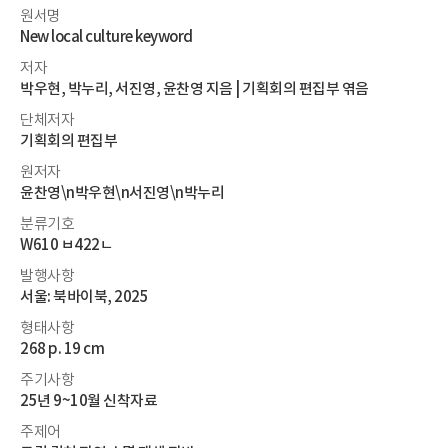
원서명
New local culture keyword
저자
박우현, 박누리, 서진영, 윤찬영 지음 | 기획회의 편집부 엮음
단체저자
기획회의 편집부
원저자
윤찬영\n박우현\n서진영\n박누리
분류기호
W610 ㅂ422ㄴ
발행사항
서울: 북바이북, 2025
형태사항
268 p. 19 cm
주기사항
25년 9~10월 신착자료
주제어