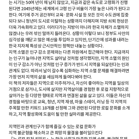
는 시기는 50여 년이 채 남지 않았고, 지금과 같은 속도로 고령화가 진행
된다면 2045년에는 세계에서 고령 인구 비율이 가장 높은 나라가 된다고
한다. 여기에 주거 공간부터 교육·문화 시설 등 모든 것이 수도권에 집중
되다 보니 청년이 도시로 이탈하는 상황까지 더해지며 지방 쇠퇴 현상은
더욱 가속화하고 있다. 이러다가는 지방이 아니라 한국 자체가 소멸하지
않겠냐는 우려 섞인 말까지 들려온다. 상황이 이렇다 보니 정부도 사안의
심각성을 깨닫고 많은 예산을 투입하고 있지만, 단기간에 성과를 내려는
한국 지자체 특성상 근시안적인 정책만 내놓는 상황이다.
지역 소멸은 인구 감소 문제와는 다른 차원에서 접근해야 한다. 지금까지
는 인구가 늘어나면 지역도 살아날 것처럼 생각했지만, 지역 소멸의 원인
이 인구 감소가 아닌 것처럼 인구 증가가 반드시 지역을 되살린다는 인과
관계도 없다. 따라서 날이 갈수록 심화하는 지역 소멸 문제를 해결하려면
가장 먼저 지역의 삶을 세심하게 들여다봐야 한다.
이 책의 저자들은 지역으로 이주하거나, 자신이 좋아하는 지역을 일상의
거점으로 삼거나, 도시에 살지만 지역살이를 경험한 후 로컬 지향적으로
살아가는 등 다양한 형태로 지역과 연결된 삶을 살고 있다. 이들은 자신의
경험을 바탕으로 교육, 청년, 지역 재생, 마을 스테이, 러닝 등 각 지역의
주목할 만한 키워드 18개를 선정해 그와 관련된 다양한 로컬 문화를 소개
하고, 지역 활성화에 도움이 될 만한 실마리를 제공한다.
지역민과 관계인구가 함께 즐길 수 있는 로컬 문화가
지역 불균형을 해소하고 큰 희망의 물결을 불러일으킨다