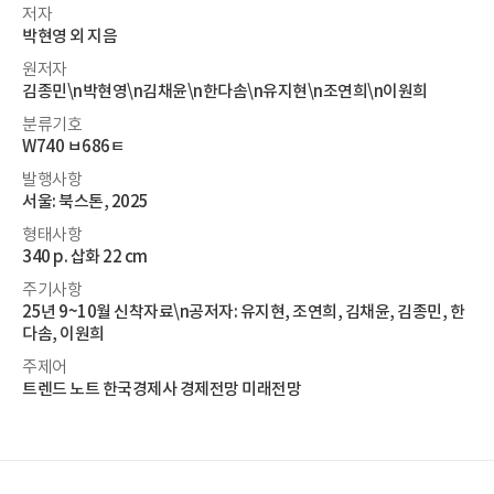
저자
박현영 외 지음
원저자
김종민\n박현영\n김채윤\n한다솜\n유지현\n조연희\n이원희
분류기호
W740 ㅂ686ㅌ
발행사항
서울: 북스톤, 2025
형태사항
340 p. 삽화 22 cm
주기사항
25년 9~10월 신착자료\n공저자: 유지현, 조연희, 김채윤, 김종민, 한
다솜, 이원희
주제어
트렌드 노트 한국경제사 경제전망 미래전망