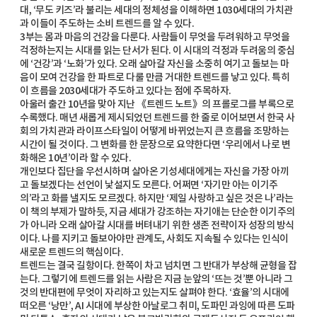
대, ‘무도 키즈’라 불리는 세대의 정체성을 이해하면 1030세대의 가치관
과 이들이 주도하는 소비 트렌드를 알 수 있다.
3부는 몸과 마음의 건강을 다룬다. 사람들이 무엇을 두려워하고 무엇을
걱정하는지는 시대를 읽는 단서가 된다. 이 시대의 걱정과 두려움의 중심
에 ‘건강’과 ‘노화’가 있다. 오래 살아갈 자신을 소중히 여기고 돌보는 마
음이 모여 건강을 한 파트로 다룰 만큼 거대한 트렌드를 낳고 있다. 특히
이 흐름을 2030세대가 주도하고 있다는 점에 주목하자.
아울러 출간 10년을 맞아 지난 《트렌드 노트》의 프롤로그를 부록으로
수록했다. 매년 새롭게 제시되었던 트렌드를 한 줄로 이어보면서 한국 사
회의 가치관과 라이프스타일이 어떻게 바뀌었는지 큰 흐름을 조망하는
시간이 될 것이다. 그 변화를 한 문장으로 요약한다면 ‘우리에서 나로 변
화해온 10년’이라 할 수 있다.
개인보다 집단을 우선시하며 살아온 기성세대에게는 자신을 가장 아끼
고 돌보겠다는 선언이 낯설지도 모른다. 어쩌면 ‘자기만 아는 이기주
의’라고 화를 낼지도 모르겠다. 하지만 ‘제일 사랑하고 싶은 것은 나’라는
이 책의 부제가 말하듯, 지금 세대가 강조하는 자기애는 단순한 이기주의
가 아니라 오래 살아갈 시대를 버텨내기 위한 생존 전략이자 성장의 방식
이다. 나를 지키고 돌보아야만 관계도, 사회도 지속될 수 있다는 인식이
새로운 트렌드의 핵심이다.
트렌드는 결국 길항이다. 한쪽이 차고 넘치면 그 반대가 부상해 균형을 잡
는다. 그렇기에 트렌드를 읽는 사람은 지금 눈앞의 ‘뜨는 것’뿐 아니라 그
것의 반대편에 무엇이 자리하고 있는지도 살펴야 한다. ‘효율’의 시대에
떠오른 ‘낭만’, AI 시대에 부상한 아날로그 취미, 도파민 과잉에 따른 도파