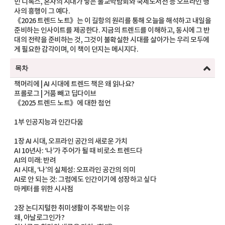
민 디톡스, 혼자의 시대가 낳은 불교박람회와 국제도서전 등 오프라인 행
사의 흥행이 그 예다.
《2026 트렌드 노트》는 이 길항의 원리를 통해 오늘을 해석하고 내일을
준비하는 인사이트를 제공한다. 지금의 트렌드를 이해하고, 동시에 그 반
대의 전략을 준비하는 것, 그것이 불확실한 시대를 살아가는 우리 모두에
게 필요한 감각이며, 이 책이 던지는 메시지다.
목차
책머리에 | AI 시대에 트렌드 책은 왜 읽나요?
프롤로그 | 거품 빼고 딥다이브
《2025 트렌드 노트》에 대한 첨언
1부 인공지능과 인간다움
1장 AI 시대, 오프라인 공간의 새로운 가치
AI 10년사: ‘나’가 주어가 될 때 비로소 트렌드다
AI의 미래: 반려
AI 시대, ‘나’의 실체성: 오프라인 공간의 의미
AI로 안 되는 것: 그럼에도 인간이기에 성장하고 싶다
마케터를 위한 시사점
2장 논디지털한 취미생활이 주목받는 이유
왜, 아날로그인가?