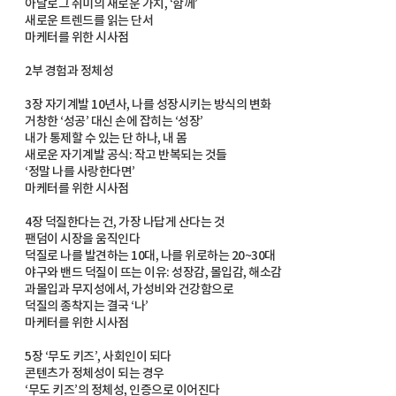
아날로그 취미의 새로운 가치, ‘함께’
새로운 트렌드를 읽는 단서
마케터를 위한 시사점
2부 경험과 정체성
3장 자기계발 10년사, 나를 성장시키는 방식의 변화
거창한 ‘성공’ 대신 손에 잡히는 ‘성장’
내가 통제할 수 있는 단 하나, 내 몸
새로운 자기계발 공식: 작고 반복되는 것들
‘정말 나를 사랑한다면’
마케터를 위한 시사점
4장 덕질한다는 건, 가장 나답게 산다는 것
팬덤이 시장을 움직인다
덕질로 나를 발견하는 10대, 나를 위로하는 20~30대
야구와 밴드 덕질이 뜨는 이유: 성장감, 몰입감, 해소감
과몰입과 무지성에서, 가성비와 건강함으로
덕질의 종착지는 결국 ‘나’
마케터를 위한 시사점
5장 ‘무도 키즈’, 사회인이 되다
콘텐츠가 정체성이 되는 경우
‘무도 키즈’의 정체성, 인증으로 이어진다