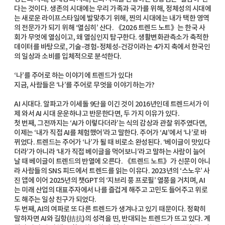
다는 것이다. 생존의 시대에는 우리 가족과 국가를 위해, 정체성의 시대에
는 새로운 라이프스타일에 발맞추기 위해, 찐의 시대에는 내가 택한 영역
의 전문가가 되기 위해 ‘열심히’ 산다. 《2026 트렌드 노트》는 한국 사
회가 무엇에 열심이고, 왜 열심인지 탐구한다. 생활변화관측소가 축적한
데이터를 바탕으로, 기술-경험-정체성-건강이라는 4가지 축에서 한국인
의 일상과 소비를 입체적으로 분석한다.
‘나’를 주어로 하는 이야기에 트렌드가 있다!
지금, 사람들은 ‘나’를 주어로 무엇을 이야기하는가?
AI 시대다. 알파고가 이세돌 9단을 이긴 것이 2016년인데 트렌드서가 이
제 와서 AI 시대 운운하냐고 반문한다면, 두 가지 이유가 있다.
첫 번째, 그전까지는 ‘AI가 이렇다더라’는 식의 감상과 관찰 위주였다면,
이제는 ‘내가 직접 AI를 체험했어’라고 말한다. 주어가 ‘AI’에서 ‘나’로 바
뀌었다. 트렌드는 주어가 ‘나’가 될 때 비로소 완성된다. ‘베이글이 맛있다
더라’가 아니라 ‘내가 직접 베이글을 먹어보니’라고 말하는 사람이 늘어
날 때 베이글이 트렌드의 반열에 오른다. 《트렌드 노트》가 신문이 아니
라 사람들의 SNS 피드에서 트렌드를 읽는 이유다. 2023년의 ‘스노우’ 사
진 앱에 이어 2025년의 챗GPT의 ‘지브리 풍 프로필’ 열풍을 거치며, AI
는 미래 산업의 대표주자에서 나를 즐겁게 해주고 고민도 들어주고 위로
도 해주는 일상 친구가 되었다.
두 번째, AI의 여파로 또 다른 트렌드가 생겨나고 있기 때문이다. 정확히
말하자면 AI와 길항(拮抗)의 성격을 띤, 반대되는 트렌드가 뜨고 있다. 계