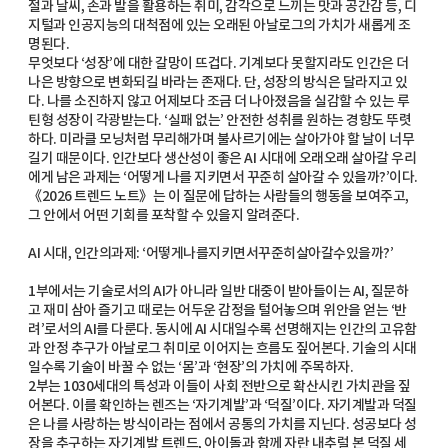
절과 날씨, 손과 발을 활용하는 취미, 감각으로 느끼는 맛과 공간감 등, 디
지털과 인공지능의 대척점에 있는 오래된 아날로그의 가치가 새롭게 조
명된다.
무엇보다 ‘성장’에 대한 갈망이 뜨겁다. 기계보다 못할지라도 인간은 더
나은 방향으로 변화되길 바라는 존재다. 단, 성장의 방식은 달라지고 있
다. 나를 소진하지 않고 어제보다 조금 더 나아졌음을 실감할 수 있는 루
틴형 성장이 각광받는다. ‘실패 없는’ 안전한 성취를 원하는 경향도 뚜렷
하다. 미라클 모닝처럼 무리해가며 불사르기에는 살아가야 할 날이 너무
길기 때문이다. 인간보다 생산성이 좋은 AI 시대에 오래오래 살아갈 우리
에게 남은 과제는 ‘어떻게 나를 지키면서 꾸준히 살아갈 수 있을까?’이다.
《2026 트렌드 노트》는 이 질문에 답하는 사람들의 행동을 보여주고,
그 안에서 어떤 기회를 포착할 수 있을지 알려준다.
AI 시대, 인간의과제: ‘어떻게나를지키면서꾸준히살아갈수있을까?’
1부에서는 기술로서의 AI가 아니라 일반 대중이 받아들이는 AI, 질문하
고 재미 삼아 즐기고 때로는 어두운 감정을 털어놓으며 위안을 얻는 ‘반
려’로서의 AI를 다룬다. 동시에 AI 시대일수록 선명해지는 인간의 고유함
과 안정 추구가 아날로그 취미로 이어지는 흐름도 짚어본다. 기술의 시대
일수록 기술이 바꿀 수 없는 ‘몸’과 ‘현장’의 가치에 주목하자.
2부는 1030세대의 특성과 이들이 사회 전반으로 확산시킨 가치관을 짚
어본다. 이를 확인하는 렌즈는 ‘자기계발’과 ‘덕질’이다. 자기계발과 덕질
은 나를 사랑하는 방식이라는 점에서 공통의 가치를 지닌다. 성공보다 성
장을 추구하는 자기계발 트렌드, 아이돌과 함께 자란 내추럴 본 덕질 세