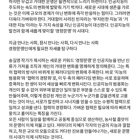
하지만 무겁고 거대한 문명은 필연적으로 느리기 마련이다. 인공지능이
주도하는 속도의 변화에 발맞춰 가기 벅차다. 새로운 시대에 생존을 가르
는 것은 이제 규모의 경제가 아닌 변화에 즉각 반응하는 힘이다. 그러려면
더욱더 가벼워야 한다. 거대함이 사라진 빈자리는 ‘부지런한 지능’과 ‘거
대한 지능’이라는 두 가지 속성을 지닌 인공지능이 대신한다. 인공지능의
발전과 함께 새롭게 맞이할 ‘경량문명’의 시대다.
지금 만나는 사회, 잠시 만나는 사회, 다시 만나는 사회
경량문명인에게 필요한 자세를 탐구하다
송길영 작가가 제시하는 새로운 키워드 ‘경량문명’은 인공지능을 만난 인
류가 가져올 조직과 개인의 거대한 변화를 명쾌하게 정의해준다. 그는 특
히 협력의 방식이 바뀌게 된 패러다임의 변화에 주목한다. 바로 ‘지능의
범용화’와 ‘협력의 경량화’로, 이 두 축의 패러다임 변화는 서로 호응하며
증폭하는 한 쌍이 되어 세상을 빠르게 변화시킨다. 인공지능의 범용화는
개인이 할 수 없어 외부에 맡겼던 일의 많은 부분을 스스로 할 수 있도록
만들어주며, 이렇게 증강된 개인은 누군가가 누군가를 갑을관계로 고용
하는 것이 아닌, 서로가 발전하고 시너지를 얻을 수 있는 수평적 협력으로
일하고 성과를 낸다. 협력의 경량화다. 가벼운 협력은 필요에 따라 빠르게
뭉치고 흩어지는 특징을 가진다.
모든 사람이 일상을 함께하고 공동체 중심으로 생산하던, 농사철 품앗이
의 문명이 이제 저물고 있다. 저마다의 지혜가 각자의 인공의 지능과 결합
하고, 작은 규모의 모둠으로도 커다란 진보를 만들어나가는, 새로운 문명
의 시대가 이제 시작되는 것이다.