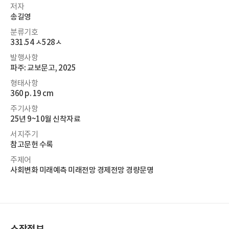
저자
송길영
분류기호
331.54 ㅅ528ㅅ
발행사항
파주: 교보문고, 2025
형태사항
360 p. 19 cm
주기사항
25년 9~10월 신착자료
서지주기
참고문헌 수록
주제어
사회변화 미래예측 미래전망 경제전망 경량문명
소장정보