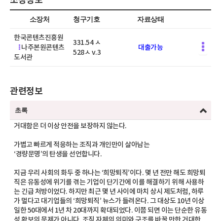
소장처
청구기호
자료상태
한국콘텐츠진흥원
331.54 ㅅ
나주본원콘텐츠
대출가능
528ㅅ v.3
도서관
관련정보
초록
거대함은 더 이상 안전을 보장하지 않는다.
가볍고 빠르게 적응하는 조직과 개인만이 살아남는
‘경량문명’의 탄생을 선언합니다.
지금 우리 사회의 화두 중 하나는 ‘희망퇴직’이다. 몇 년 전만 해도 희망퇴
직은 유동성에 위기를 겪는 기업이 단기간에 이를 해결하기 위해 사용하
는 긴급 처방이었다. 하지만 최근 몇 년 사이에 마치 상시 제도처럼, 하루
가 멀다고 대기업들의 ‘희망퇴직’ 뉴스가 들려온다. 그 대상도 10년 이상
일한 50대에서 1년 차 20대까지 확대되었다. 이쯤 되면 이는 단순한 유동
성 확보의 문제가 아니다. 조직 자체의 의미와 구조를 바꿀 만한 거대한