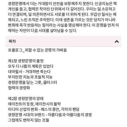
경량문명에서 더는 거대함이 안전을 보장해주지 못한다. 인공지능은 핵
개인을 돕고, 협력은 작아진 단위에서 더 깊어진다. 우리는 덜 소유하고
더 연결되며, 덜 의존하면서도 서로를 더 위하게 된다. 무겁던 질서는 해
체되고, 느린 조직은 추락한다. 이때 생존을 가르는 것은 덩치가 아니라
변화에 즉각 반응하는 힘이라는 사실을 명심해야 한다. 이 문명을 먼저 이
해하는 자만이 다음 시대를 살아남을 수 있다.
목차
프롤로그_피할 수 없는 문명의 가벼움
제1장 경량문명의 출현
모두 다 나름의 계획은 있었다
대마필사 - 거대하면 죽는다
부지런한 지능과 초월적 지능
경량문명을 담는 그릇, 클러스터
협력의 경량화
제2장 경량문명의 양태
에이전트의 등장, 에이전시의 몰락
미디어 산업의 변화 - 매스의 종언, 각자의 팬덤
경량문명 시대의 브랜드 - 아름다움과 아름다움의 경쟁
그럼에도 변하지 않는 것들