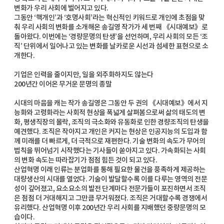
변화가 우리 사회에 벌어지고 있다.
그동안 ‘핵개인’과 ‘호명사회’라는 혁신적인 키워드로 개인에 초점을 맞
춰 우리 사회의 변화를 소개해온 송길영 작가가 세 번째 《시대예보》로
돌아왔다. 이번에는 ‘경량문명의 탄생’을 선언하며, 우리 사회의 모든 ‘조
직’ 단위에서 일어나고 있는 변화를 날카로운 시선과 섬세한 표현으로 소
개한다.
기업은 인력을 줄이지만, 일을 외주화하지도 않는다
200년간 이어온 무거운 문명의 종말
시대의 마음을 캐는 작가 송길영은 그동안 두 권의 《시대예보》에서 지
능화와 고령화라는 사회적 현상을 폭넓게 살펴봄으로써 삶의 태도의 변
화, 평생직장의 몰락, 조직의 극소화와 유동화로 인한 경량조직의 탄생을
예견했다. 조직은 작아지고 개인은 커지는 현상은 인공지능의 도입과 함
께 미래를 더 빠르게, 더 극적으로 재편한다. 기술 변화의 속도가 무어의
법칙을 뛰어넘기 시작했다는 기사들이 쏟아지고 있다. 가속화되는 사회
의 변화 속도는 따라잡기가 점점 힘든 것이 되고 있다.
산업혁명 이래 인류는 분업화를 통해 필요한 물건을 풍족하게 제공하는
대량생산의 시대를 열었다. 기술이 발달할수록 이를 다루는 영역의 전문
성이 깊어졌고, 요소요소의 발전 단계마다 전문가들이 포진하면서 조직
은 점점 더 거대해지고 그만큼 무거워졌다. 조직은 거대할수록 경쟁에서
유리했다. 산업혁명 이후 200년간 우리 사회를 지배했던 중량문명의 모
습이다.