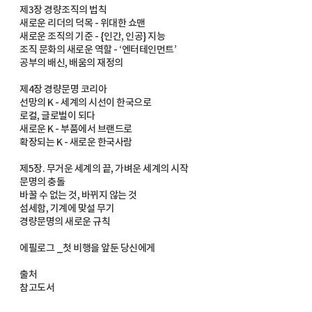
제3장 경량조직의 법칙
새로운 리더의 덕목 - 위대한 쇼맨
새로운 조직의 기준 - {인간, 인공} 지능
조직 문화의 새로운 역할 - ‘엔터테인먼트’
공부의 배신, 배움의 재정의
제4장 경량문명 코리아
선망의 K - 세계의 시선이 한국으로
로컬, 글로벌이 되다
새로운 K - 부품에서 브랜드로
확장되는 K - 새로운 한국사람
제5장. 무거운 세계의 끝, 가벼운 세계의 시작
문명의 충돌
바꿀 수 없는 것, 바뀌지 않는 것
섬세함, 기계에 맞설 무기
경량문명의 새로운 규칙
에필로그 _첫 비행을 앞둔 당신에게
출처
참고도서