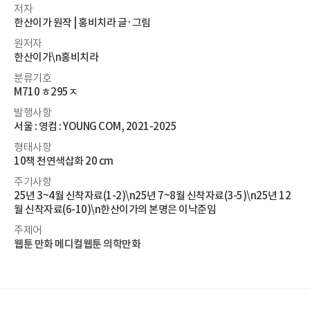
저자
한산이가 원작 | 홍비치라 글·그림
원저자
한산이가\n홍비치라
분류기호
M710 ㅎ295ㅈ
발행사항
서울 : 영컴 : YOUNG COM, 2021-2025
형태사항
10책 천연색삽화 20 cm
주기사항
25년 3~4월 신착자료(1-2)\n25년 7~8월 신착자료(3-5)\n25년 12
월 신착자료(6-10)\n한산이가의 본명은 이낙준임
주제어
웹툰 만화 메디컬웹툰 의학만화