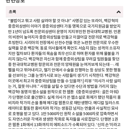
관련정보
초록
“불법이고 뭐고 사람 살려야 할 것 아냐!” 사명감 있는 또라이, 백강혁의
중증외상센터 이야기 중증외상센터 가동 명목으로 국가지원금을 받았지
만 1년이 넘도록 전문외상센터 운영이 지지부진한 한국대학교병원. 언론
의 비판이 높아지자 중증외상팀을 만들고 이끌어갈 전문의로 백강혁을
초빙한다. 시리아의 전장에서 산전수전을 겪은 노련한 전문의로 우수한
실력을 갖춘 백강혁. 동료 의사들에게 폭언도 서슴지 않는 성격의 소유자
지만 절차보다 환자들의 목숨을 최우선으로 하며 환자를 위해 물불을 가
리지 않는다. 백강혁은 자신과 함께 중증외상팀을 꾸려갈 팀원들을 찾던
중 한국대학교병원 항문외과 전문의 양재원을 눈여겨보게 되는데…. 레
펠을 타고 뛰어내리고, 헬기 안에서 수술을 진행하는 등 상상도 못한 행동
을 선보이는 그를 눈엣가시로 보는 사람들이 생기기 시작한다. 백강혁은
이곳에서 최고의 중증외상팀을 만들 수 있을까? | 리뷰 “의사가 사람 살리
는 거, 잘못 아니야.” 사람을 살릴 수 있다면 수단과 방법을 가리지 않는
백강혁! 동명의 웹소설을 원작으로 한 웹툰《중증외상센터 : 골든 아워》
가 단행본으로 출간됐다. 실제 의사가 쓴 웹소설로 화제가 됐던 작품이 홍
비치라 작가의 손을 통해 메디컬 웹툰으로 재탄생했다. 메디컬 일러스트
레이터로 활동한 홍비치라 작가는 생동감 넘치는 연출과 사실적인 묘사
로 호평을 받고 있다. 1만 5000자인 원작 소설을 5000자로 압축하면서
도 자연스러운 각색과 생생한 작화로 독자들을 사로잡았다. 단행본 1권
은 웹툰 1화에서 13화까지의 에피소드가 수록되어 있다. ‘신의 손’이라고