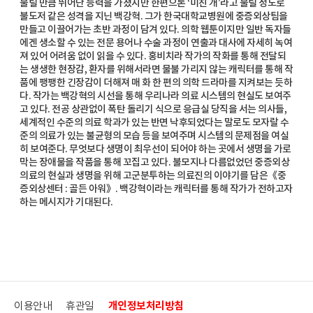
불릴 만큼 뛰어난 능력을 가졌지만 한편으론 ‘미친 개’라고 불릴 정도로
불도저 같은 성격을 지닌 백강혁. 그가 한국대학교병원에 중증외상팀을
만들고 이끌어가는 초반 과정이 담겨 있다. 의학 웹툰이지만 일반 독자들
에겐 생소할 수 있는 전문 용어나 수술 과정이 연출과 대사에 자세히 녹여
져 있어 어려움 없이 읽을 수 있다. 홍비치라 작가의 작화를 통해 전달되
는 생생한 현장감, 환자를 위해서라면 물불 가리지 않는 캐릭터를 통해 작
품에 팽팽한 긴장감이 더해져 매 화 한 편의 의학 드라마를 지켜보는 듯하
다. 작가는 백강혁의 시선을 통해 우리나라 의료 시스템의 현실도 보여주
고 있다. 전공 상관없이 폭탄 돌리기 식으로 응급실 당직을 서는 의사들,
세계적인 수준의 의료 학과가 있는 반면 낙후되었다는 말로도 모자랄 수
준의 의료가 있는 불균형의 모습 등을 보여주며 시스템의 문제점을 여실
히 보여준다. 무엇보다 생명이 최우선이 되어야 하는 곳에서 생명을 가로
막는 장애물을 작품을 통해 꼬집고 있다. 불모지나 다름없었던 중증외상
의료의 현실과 생명을 위해 고군분투하는 의료진의 이야기를 담은《중
증외상센터 : 골든 아워》. 백강혁이라는 캐릭터를 통해 작가가 전하고자
하는 메시지가 기대된다.
이용안내
휴관일
개인정보처리방침